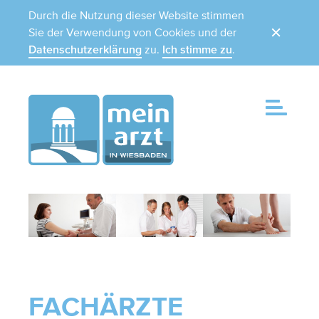
Durch die Nutzung dieser Website stimmen
Sie der Verwendung von Cookies und der
Datenschutzerklärung
zu.
Ich stimme zu
.
FACHÄRZTE